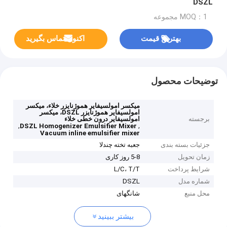
DSZL
MOQ：1 مجموعه
بهترین قیمت
اکنون تماس بگیرید
توضیحات محصول
میکسر امولسیفایر هموژنایزر خلاء، میکسر
امولسیفایر هموژنایزر DSZL، میکسر
برجسته
امولسیفایر درون خطی خلاء
,
,
DSZL Homogenizer Emulsifier Mixer
Vacuum inline emulsifier mixer
جزئیات بسته بندی
جعبه تخته چندلا
زمان تحویل
5-8 روز کاری
شرایط پرداخت
L/C، T/T
شماره مدل
DSZL
محل منبع
شانگهای
بیشتر ببینید