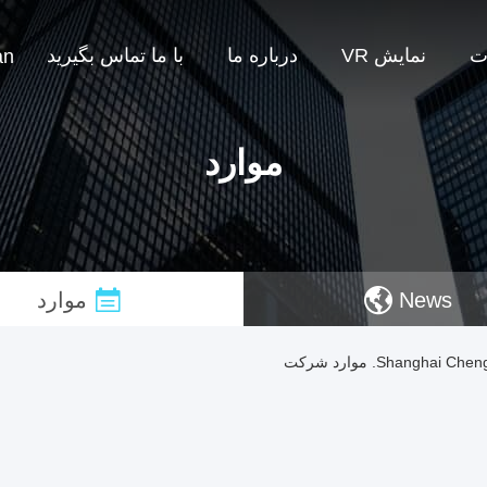
ت
نمایش VR
درباره ما
با ما تماس بگیرید
an
موارد
News
موارد
Shangh. موارد شرکت