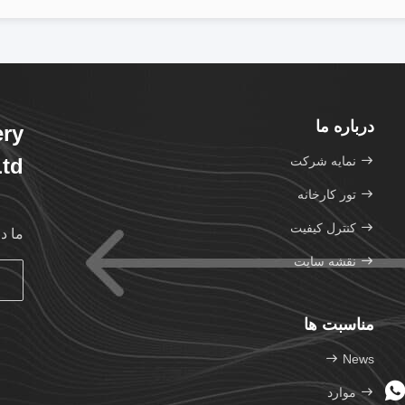
درباره ما
ery
نمایه شرکت
td.
تور کارخانه
کنترل کیفیت
ما د
نقشه سایت
مناسبت ها
News
موارد