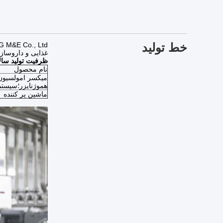
خط تولید
غذایی و داروسازی و
ظرفیت تولید سالا
نام محصول
میکسر امولسیون 
هموژنایزر؛سیستم IP
ماشین پر کننده