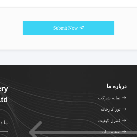
Submit Now
درباره ما
ery
نمایه شرکت
td.
تور کارخانه
کنترل کیفیت
ما د
نقشه سایت