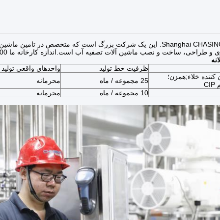
Shanghai CHASING M&E Co., Ltd. این یک شرکت بزرگ است که متخصص در 
 طراحی، ساخت و نصب ماشین آلات تصفیه آب است.اندازه کارخانه ما 5000-10000 متر مربع.
نه
ظرفیت خط تولید
واحدهای واقعی تولید
کننده خلاء;همزن؛
25 مجموعه / ماه
محرمانه
C
10 مجموعه / ماه
محرمانه