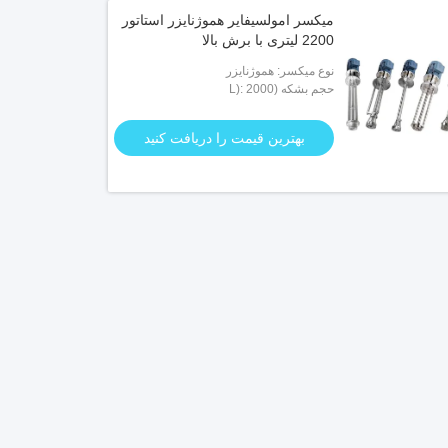
میکسر امولسیفایر هموژنایزر استاتور
2200 لیتری با برش بالا
نوع میکسر: هموژنایزر
حجم بشکه (L): 2000
بهترین قیمت را دریافت کنید