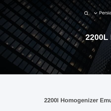
Persi
2200L
2200l Homogenizer Emul