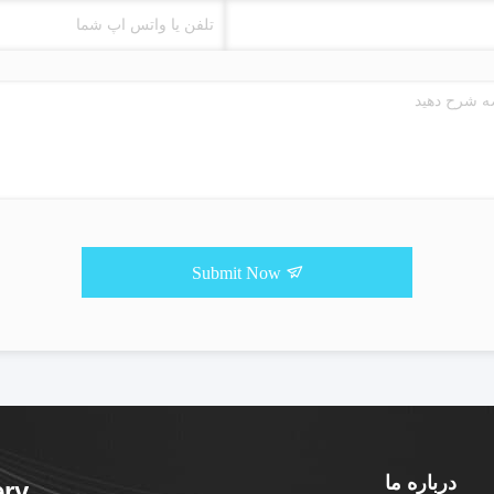
Submit Now
درباره ما
ery