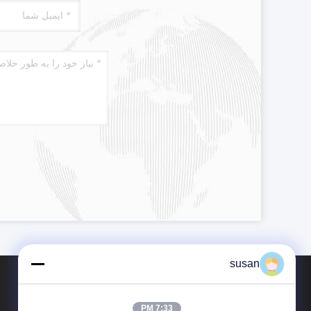
susan
7:33 PM