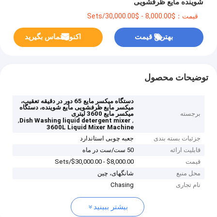
شوینده مایع ظرفشویی
قیمت：$8,000.00 - $30,000.00/Sets
بهترین قیمت
اکنون تماس بگیرید
توضیحات محصول
دستگاه میکسر مایع 65 دور در دقیقه تعقیب،
میکسر مایع ظرفشویی مایع شوینده، دستگاه
برجسته
میکسر مایع 3600 لیتری
,
,
Dish Washing liquid detergent mixer
3600L Liquid Mixer Machine
جزئیات بسته بندی
جعبه چوبی استاندارد
قابلیت ارائه
50 ست/ست در ماه
قیمت
$8,000.00 - $30,000.00/Sets
محل منبع
شانگهای، چین
نام تجاری
Chasing
بیشتر ببینید