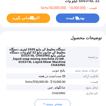
SUS316L 22 کیلو وات
قیمت：$10,000.00 - $50,000.00/Sets
بهترین قیمت
اکنون تماس بگیرید
توضیحات محصول
دستگاه مخلوط کن مایع 2400 لیتری، دستگاه
مخلوط کن صابون مایع 22 کیلو وات، دستگاه
میکسر مایع SUS316L CHASING
برجسته
,
,
liquid soap mixing machine 22 kW
SUS316L Liquid Mixer Machine
CHASING
جزئیات بسته بندی
پکیج چوبی
قابلیت ارائه
26 ست/ست در هفته
قیمت
$10,000.00 - $50,000.00/Sets
محل منبع
شانگهای، چین
نام تجاری
CHASING
بیشتر ببینید